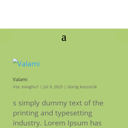
Valami
írta:
evivghu1
|
júl 9, 2025
|
Görög koszorúk
s simply dummy text of the
printing and typesetting
industry. Lorem Ipsum has