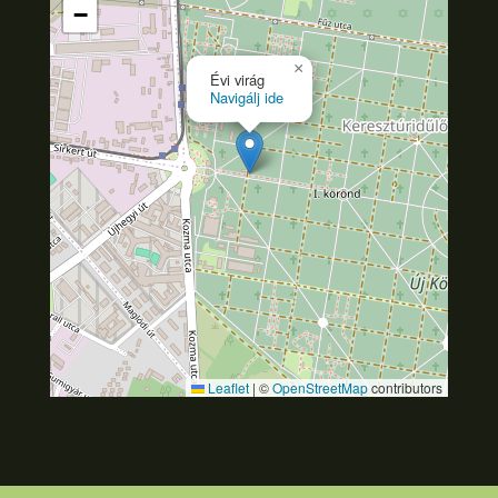
−
×
Évi virág
Navigálj ide
Leaflet
|
©
OpenStreetMap
contributors