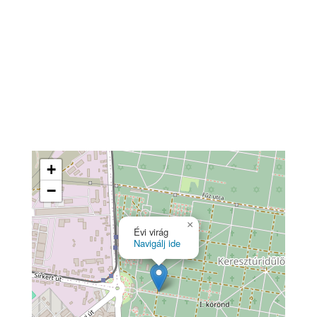
Térkép
+
−
×
Évi virág
Navigálj ide