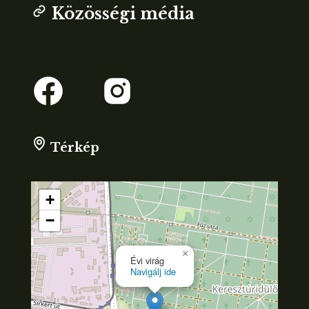
Közösségi média
Térkép
+
−
×
Évi virág
Navigálj ide