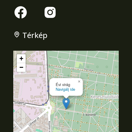
Térkép
+
−
×
Évi virág
Navigálj ide